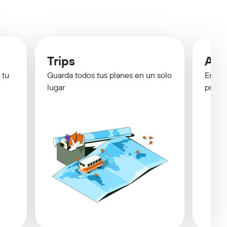
Trips
Ale
 tu
Guarda todos tus planes en un solo
Entér
lugar
precio