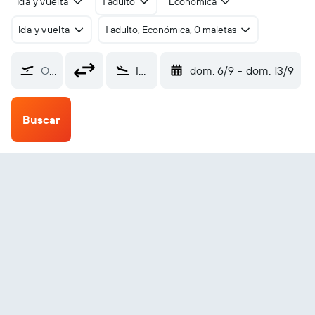
Ida y vuelta
1 adulto
Económica
Ida y vuelta
1 adulto, Económica, 0 maletas
Origen
Internacional de Dubái (DXB)
dom. 6/9
-
dom. 13/9
Buscar