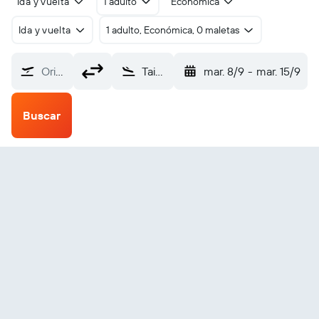
Ida y vuelta
1 adulto
Económica
Ida y vuelta
1 adulto, Económica, 0 maletas
Origen
Taiyuan (TYN)
mar. 8/9
-
mar. 15/9
Buscar