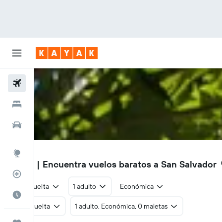
Vuelos
Hoteles
Autos
SAL
Explore
S/ 743
| Encuentra vuelos baratos a San Salvador
Rastreador
Ida y vuelta
1 adulto
Económica
Cuándo ir
Ida y vuelta
1 adulto, Económica, 0 maletas