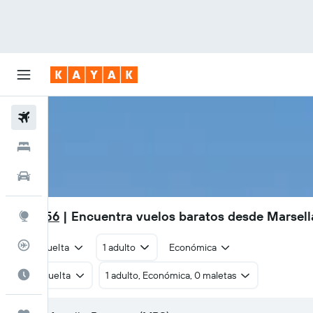
Vuelos
Hoteles
Autos
S/ 1,856
| Encuentra vuelos baratos desde Marsell
Explore
Rastreador
Ida y vuelta
1 adulto
Económica
Cuándo ir
Ida y vuelta
1 adulto, Económica, 0 maletas