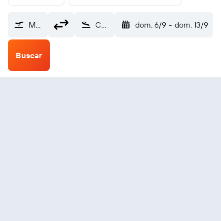
Marsella-Provenza (MRS)
Cusco Internacional Alejandro Velasco Astete (CUZ)
dom. 6/9
-
dom. 13/9
Buscar