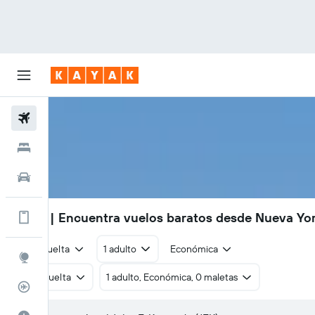
Vuelos
Hoteles
Autos
S/ 771
| Encuentra vuelos baratos desde Nueva Yor
Muchos más beneficios en la app
Ida y vuelta
1 adulto
Económica
Explore
Ida y vuelta
1 adulto, Económica, 0 maletas
Rastreador