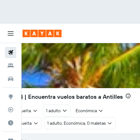
Vuelos
Hoteles
Autos
S/ 404
| Encuentra vuelos baratos a Antilles
Explore
Rastreador
Ida y vuelta
1 adulto
Económica
Cuándo ir
Ida y vuelta
1 adulto, Económica, 0 maletas