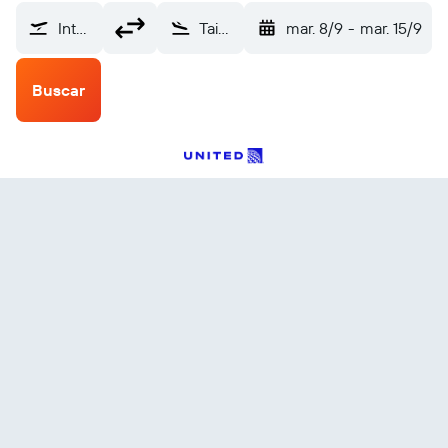
Internacional Jorge Chávez (LIM)
Taipéi, Taiwán (TPE)
mar. 8/9
-
mar. 15/9
Buscar