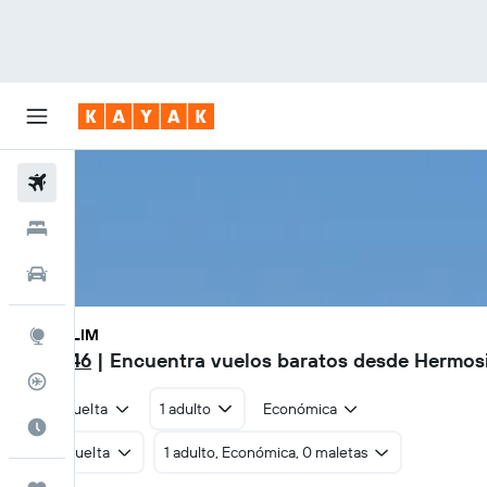
Vuelos
Hoteles
Autos
HMO - LIM
Explore
S/ 1,546
| Encuentra vuelos baratos desde Hermosi
Rastreador
Ida y vuelta
1 adulto
Económica
Cuándo ir
Ida y vuelta
1 adulto, Económica, 0 maletas