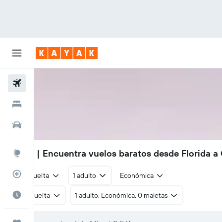
Vuelos
Hoteles
Autos
S/ 819
| Encuentra vuelos baratos desde Florida a
Explore
Rastreador
Ida y vuelta
1 adulto
Económica
Cuándo ir
Ida y vuelta
1 adulto, Económica, 0 maletas