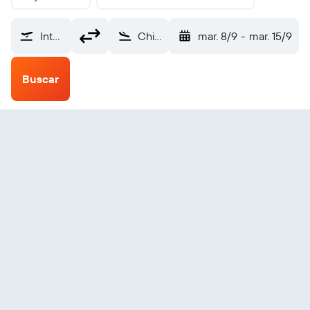
Internacional de Raleigh-Durham (RDU)
Chiclayo Cornel Ruiz (CIX)
mar. 8/9
-
mar. 15/9
Buscar