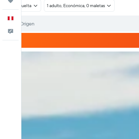
Trips
Ida y vuelta
1 adulto, Económica, 0 maletas
Español
Comentarios