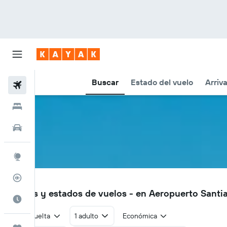
Buscar
Estado del vuelo
Arriv
Vuelos
Hoteles
Autos
Explore
Rastreador
SCU
Vuelos y estados de vuelos - en Aeropuerto Sant
Cuándo ir
Ida y vuelta
1 adulto
Económica