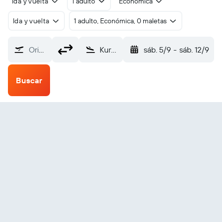
Ida y vuelta
1 adulto
Económica
Ida y vuelta
1 adulto, Económica, 0 maletas
Origen
Kuressaare (URE)
sáb. 5/9
-
sáb. 12/9
Buscar