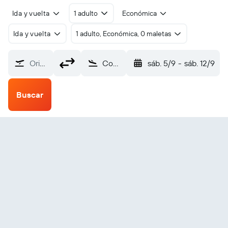
Ida y vuelta
1 adulto
Económica
Ida y vuelta
1 adulto, Económica, 0 maletas
Origen
Condado de Londonderry la Ciudad de Derry (LDY)
sáb. 5/9
-
sáb. 12/9
Buscar