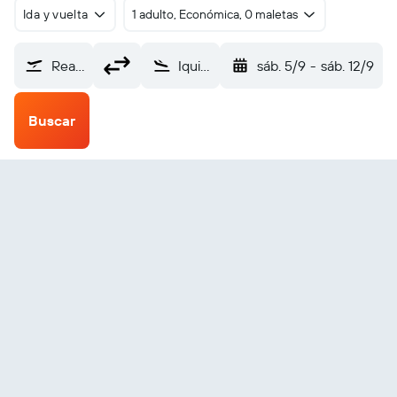
Ida y vuelta
1 adulto, Económica, 0 maletas
Reagan-National (DCA)
Iquitos C.F. Secada (IQT)
sáb. 5/9
-
sáb. 12/9
Buscar