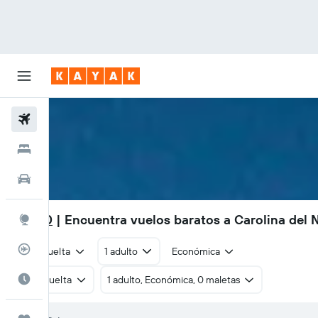
Vuelos
Hoteles
Autos
S/ 980
| Encuentra vuelos baratos a Carolina del 
Explore
Rastreador
Ida y vuelta
1 adulto
Económica
Cuándo ir
Ida y vuelta
1 adulto, Económica, 0 maletas