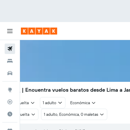
Vuelos
Hoteles
Autos
S/ 815
| Encuentra vuelos baratos desde Lima a J
Explore
Rastreador
Ida y vuelta
1 adulto
Económica
Cuándo ir
Ida y vuelta
1 adulto, Económica, 0 maletas