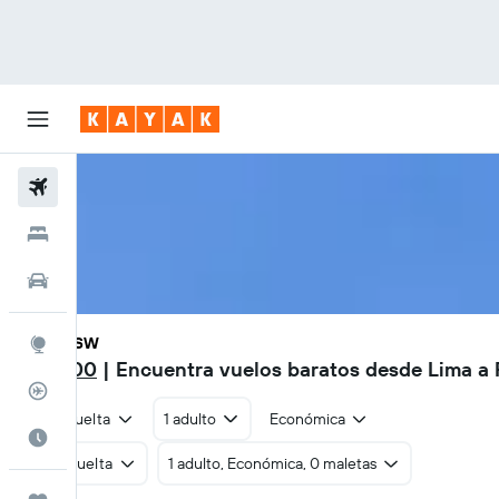
Vuelos
Hoteles
Autos
LIM - RSW
Explore
S/ 1,200
| Encuentra vuelos baratos desde Lima a 
Rastreador
Ida y vuelta
1 adulto
Económica
Cuándo ir
Ida y vuelta
1 adulto, Económica, 0 maletas