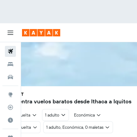
Vuelos
Hoteles
Autos
ITH - IQT
Explore
Encuentra vuelos baratos desde Ithaca a Iquitos
Rastreador
Ida y vuelta
1 adulto
Económica
Cuándo ir
Ida y vuelta
1 adulto, Económica, 0 maletas