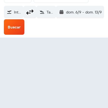
Internacional de Fort Lauderdale-Hollywood (FLL)
Tarapoto (TPP)
dom. 6/9
-
dom. 13/9
Buscar