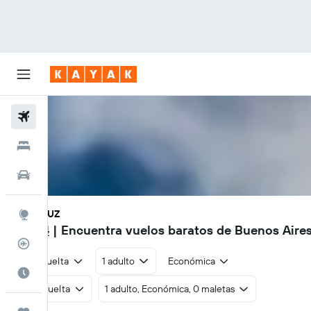
Vuelos
Hoteles
Autos
AEP - CUZ
Explore
S/ 644
| Encuentra vuelos baratos de Buenos Aire
Rastreador
Ida y vuelta
1 adulto
Económica
Cuándo ir
Ida y vuelta
1 adulto, Económica, 0 maletas