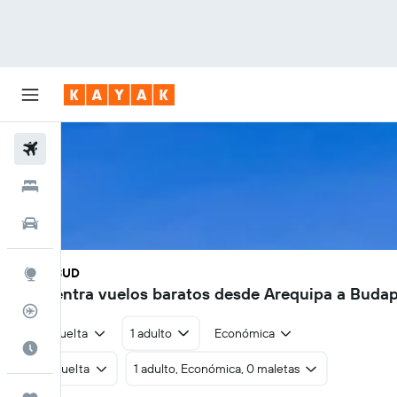
Vuelos
Hoteles
Autos
AQP - BUD
Explore
Encuentra vuelos baratos desde Arequipa a Buda
Rastreador
Ida y vuelta
1 adulto
Económica
Cuándo ir
Ida y vuelta
1 adulto, Económica, 0 maletas