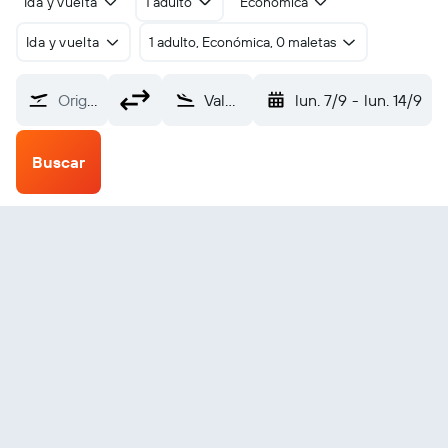
Ida y vuelta
1 adulto
Económica
Ida y vuelta
1 adulto, Económica, 0 maletas
Origen
Valdez (VDZ)
lun. 7/9
-
lun. 14/9
Buscar