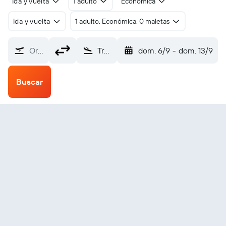
Ida y vuelta
1 adulto
Económica
Ida y vuelta
1 adulto, Económica, 0 maletas
Origen
Trail (YZZ)
dom. 6/9
-
dom. 13/9
Buscar