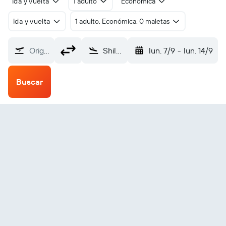
Ida y vuelta
1 adulto
Económica
Ida y vuelta
1 adulto, Económica, 0 maletas
Origen
Shillong (SHL)
lun. 7/9
-
lun. 14/9
Buscar