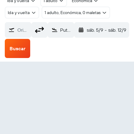
Ida y vuelta
1 adulto
Económica
Ida y vuelta
1 adulto, Económica, 0 maletas
Origen
Putussibau (PSU)
sáb. 5/9
-
sáb. 12/9
Buscar