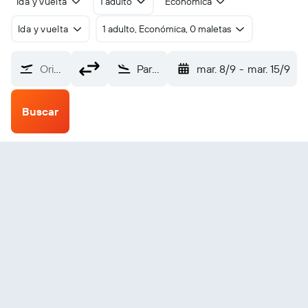
Ida y vuelta
1 adulto
Económica
Ida y vuelta
1 adulto, Económica, 0 maletas
Origen
Paraburdoo (PBO)
mar. 8/9
-
mar. 15/9
Buscar