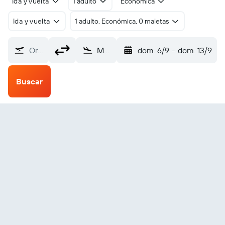
Ida y vuelta
1 adulto
Económica
Ida y vuelta
1 adulto, Económica, 0 maletas
Origen
Maumere Waioti (MOF)
dom. 6/9
-
dom. 13/9
Buscar