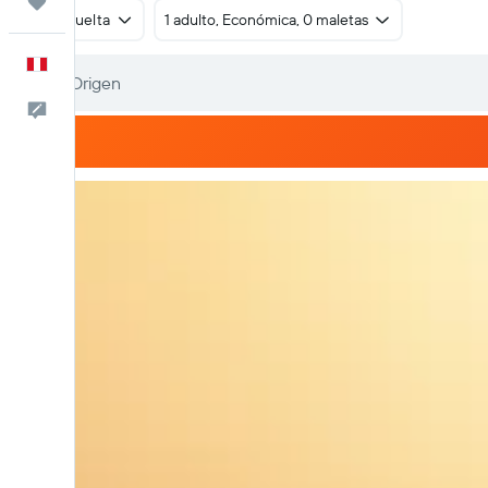
Trips
Ida y vuelta
1 adulto, Económica, 0 maletas
Español
Comentarios