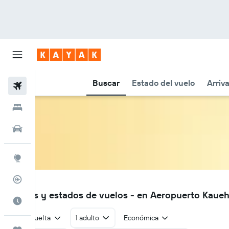
Buscar
Estado del vuelo
Arriv
Vuelos
Hoteles
Autos
Explore
Rastreador
KHZ
Vuelos y estados de vuelos - en Aeropuerto Kaueh
Cuándo ir
Ida y vuelta
1 adulto
Económica