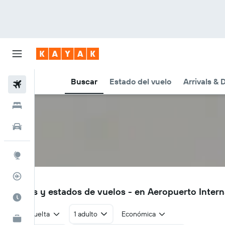
Buscar
Estado del vuelo
Arrivals & 
Vuelos
Hoteles
Autos
Explore
Rastreador
KBL
Vuelos y estados de vuelos - en Aeropuerto Intern
Cuándo ir
Ida y vuelta
1 adulto
Económica
KAYAK for Business
NUEVO