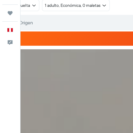
Ida y vuelta
1 adulto, Económica, 0 maletas
Trips
Español
Comentarios