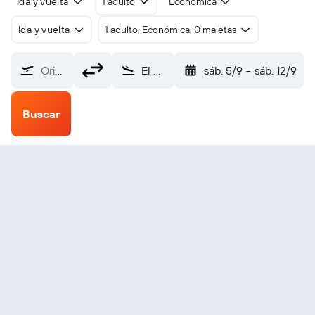
Ida y vuelta
1 adulto
Económica
Ida y vuelta
1 adulto, Económica, 0 maletas
Origen
El Golea (ELG)
sáb. 5/9
-
sáb. 12/9
Buscar