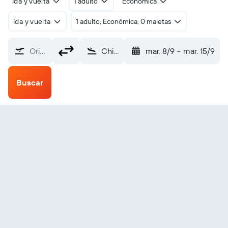
Ida y vuelta
1 adulto
Económica
Ida y vuelta
1 adulto, Económica, 0 maletas
Origen
Chilliwack (YCW)
mar. 8/9
-
mar. 15/9
Buscar