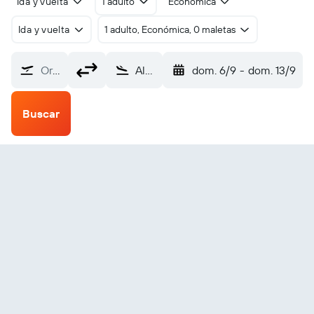
Ida y vuelta
1 adulto
Económica
Ida y vuelta
1 adulto, Económica, 0 maletas
Origen
Alejandrópolis Demokritos (AXD)
dom. 6/9
-
dom. 13/9
Buscar