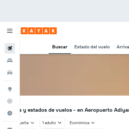
Buscar
Estado del vuelo
Arriv
Vuelos
Hoteles
Autos
Explore
Rastreador
ADF
Vuelos y estados de vuelos - en Aeropuerto Adiy
Cuándo ir
Ida y vuelta
1 adulto
Económica