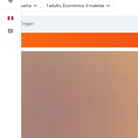
Trips
Ida y vuelta
1 adulto, Económica, 0 maletas
Español
Comentarios