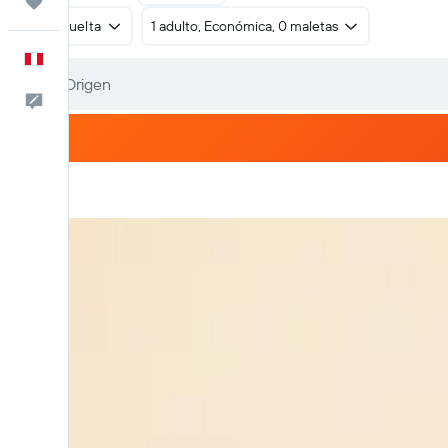
Trips
Ida y vuelta
1 adulto, Económica, 0 maletas
Español
Comentarios