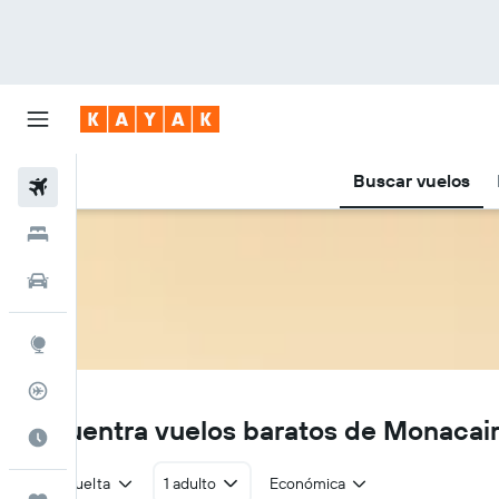
Buscar vuelos
Vuelos
Hoteles
Autos
Explore
Rastreador
QM
Encuentra vuelos baratos de Monacai
Cuándo ir
Ida y vuelta
1 adulto
Económica