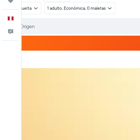
Trips
Ida y vuelta
1 adulto, Económica, 0 maletas
Español
Comentarios