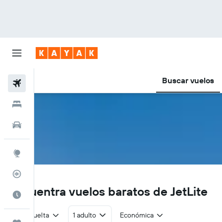
Buscar vuelos
Vuelos
Hoteles
Autos
Explore
Rastreador
S2
Encuentra vuelos baratos de JetLite
Cuándo ir
Ida y vuelta
1 adulto
Económica