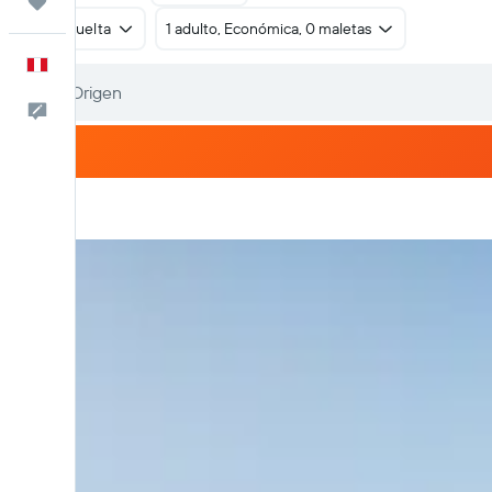
Trips
Ida y vuelta
1 adulto, Económica, 0 maletas
Español
Comentarios