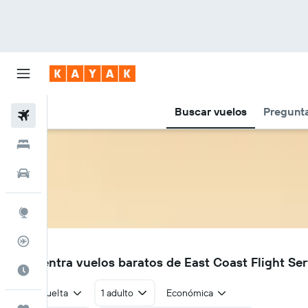
Buscar vuelos
Pregunta
Vuelos
Hoteles
Autos
Explore
Rastreador
5E
Encuentra vuelos baratos de East Coast Flight Ser
Cuándo ir
Ida y vuelta
1 adulto
Económica