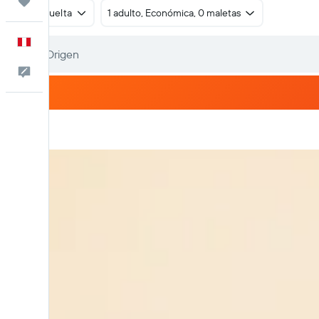
Trips
Ida y vuelta
1 adulto, Económica, 0 maletas
Español
Comentarios