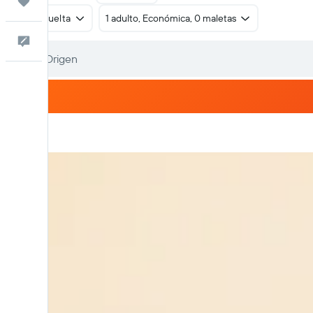
Trips
Ida y vuelta
1 adulto, Económica, 0 maletas
Comentarios