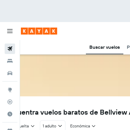
Buscar vuelos
P
Vuelos
Hoteles
Autos
Explore
Rastreador
O3
Encuentra vuelos baratos de Bellview 
Cuándo ir
Ida y vuelta
1 adulto
Económica