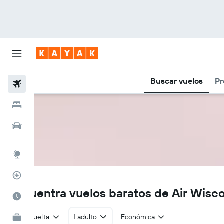
Buscar vuelos
Pr
Vuelos
Hoteles
Autos
Explore
Rastreador
ZW
Encuentra vuelos baratos de Air Wisc
Cuándo ir
Ida y vuelta
1 adulto
Económica
KAYAK for Business
NUEVO