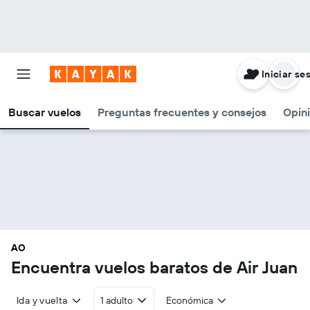
Iniciar se
Buscar vuelos
Preguntas frecuentes y consejos
Opin
AO
Encuentra vuelos baratos de Air Juan
Ida y vuelta
1 adulto
Económica