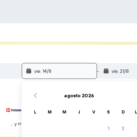
vie. 14/8
-
vie. 21/8
agosto 2026
L
M
M
J
V
S
D
… y más
1
2