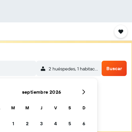
Buscar
2 huéspedes, 1 habitación
septiembre 2026
L
M
M
J
V
S
D
1
2
3
4
5
6