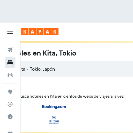
Vuelos
Hoteles en Kita, Tokio
Hoteles
Autos
Explore
KAYAK busca hoteles en Kita en cientos de webs de viajes a la vez
Rastreador
Cuándo ir