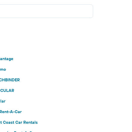
vantage
amo
BUCHBINDER
IRCULAR
lar
 Rent-A-Car
st Coast Car Rentals