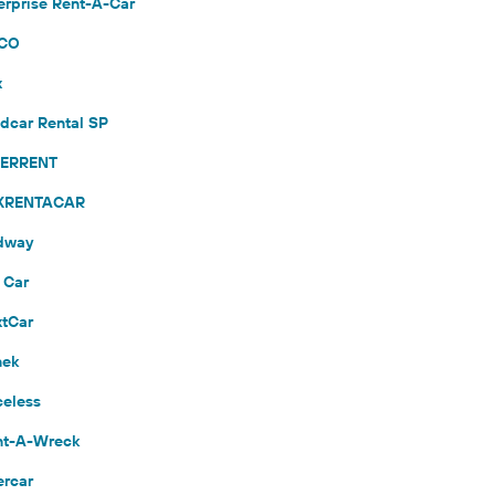
terprise Rent-A-Car
OCO
x
ldcar Rental SP
NTERRENT
MEXRENTACAR
idway
 Car
xtCar
nek
celess
ent-A-Wreck
ercar