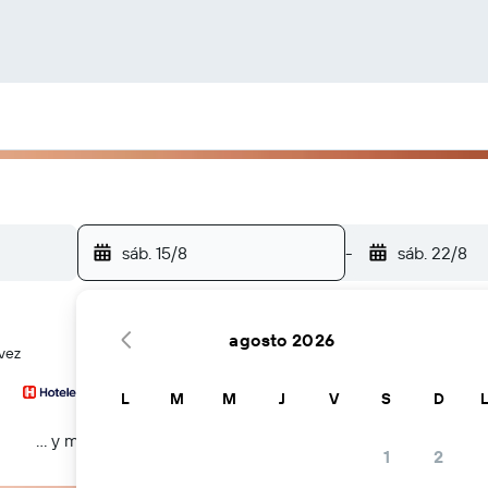
sáb. 15/8
-
sáb. 22/8
agosto 2026
vez
L
M
M
J
V
S
D
… y más
1
2