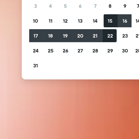
3
4
5
6
7
8
9
10
11
12
13
14
15
16
1
17
18
19
20
21
22
23
2
24
25
26
27
28
29
30
2
31