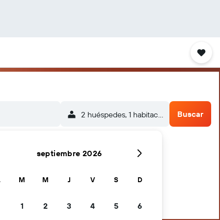
Buscar
2 huéspedes, 1 habitación
septiembre 2026
L
M
M
J
V
S
D
1
2
3
4
5
6