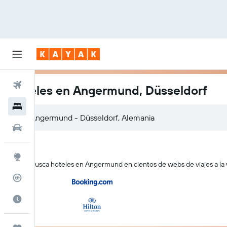
Vuelos
Hoteles en Angermund, Düsseldorf
Hoteles
Autos
Explore
KAYAK busca hoteles en Angermund en cientos de webs de viajes a la 
Rastreador
Cuándo ir