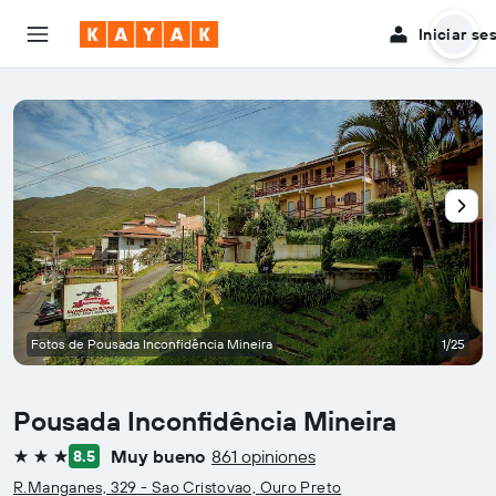
Iniciar se
Fotos de Pousada Inconfidência Mineira
1/25
Pousada Inconfidência Mineira
Muy bueno
861 opiniones
8.5
3 estrellas
R.Manganes, 329 - Sao Cristovao, Ouro Preto