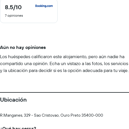
8.5
/10
8.5
de
7 opiniones
10
Aún no hay opiniones
Los huéspedes calificaron este alojamiento, pero aún nadie ha
compartido una opinión. Echa un vistazo a las fotos, los servicios
y la ubicación para decidir si es la opción adecuada para tu viaje.
Ubicación
R.Manganes, 329 - Sao Cristovao, Ouro Preto 35400-000
¿Qué hay cerca?