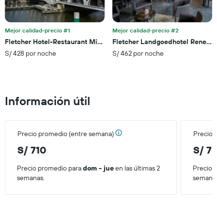
eje
Y
que
Mejor calidad-precio #1
Mejor calidad-precio #2
indica
el
Fletcher Hotel-Restaurant Middelburg
Fletcher Landgoedhotel Renesse
precio
S/ 428 por noche
S/ 462 por noche
promedio
de
una
habitación
Información útil
Precio promedio (entre semana)
Precio 
S/ 710
S/ 7
Precio promedio para
dom - jue
en las últimas 2
Precio 
semanas.
semana