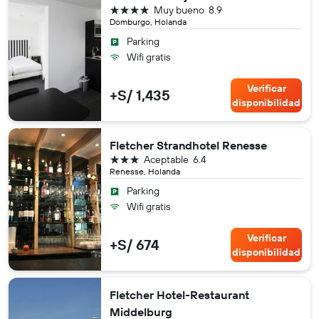
4 estrellas
Muy bueno
8.9
Domburgo, Holanda
Parking
Wifi gratis
Verificar
+S/ 1,435
disponibilidad
Fletcher Strandhotel Renesse
3 estrellas
Aceptable
6.4
Renesse, Holanda
Parking
Wifi gratis
Verificar
+S/ 674
disponibilidad
Fletcher Hotel-Restaurant
Middelburg