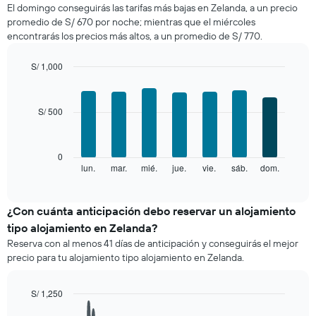
El domingo conseguirás las tarifas más bajas en Zelanda, a un precio
de
promedio de S/ 670 por noche; mientras que el miércoles
una
encontrarás los precios más altos, a un promedio de S/ 770.
habitación
por
mes
S/ 1,000
El
Bar
Chart
gráfico
graphic.
chart
with
muestra
S/ 500
7
1
bars.
eje
X
El
0
que
siguiente
lun.
mar.
mié.
jue.
vie.
sáb.
dom.
End
indica
of
gráfico
los
interactive
muestra
chart
meses.
el
¿Con cuánta anticipación debo reservar un alojamiento
El
precio
gráfico
tipo alojamiento en Zelanda?
promedio
muestra
Reserva con al menos 41 días de anticipación y conseguirás el mejor
de
1
precio para tu alojamiento tipo alojamiento en Zelanda.
una
eje
habitación
Y
por
que
S/ 1,250
cada
indica
Line
Chart
día