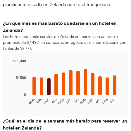
planificar tu estadía en Zelanda con total tranquilidad.
¿En qué mes es más barato quedarse en un hotel en
Zelanda?
Los hoteles son más baratos en Zelanda en marzo, con un precio
promedio de S/ 492. En comparación, agosto es el mes más caro, con
tarifas de S/ 777.
S/ 1,000
Bar
Chart
graphic.
chart
with
S/ 500
12
bars.
0
El
ene.
feb.
mar.
abr.
may.
jun.
jul.
ago.
sep.
oct.
nov.
dic.
siguiente
End
of
gráfico
interactive
muestra
chart
el
¿Cuál es el día de la semana más barato para reservar un
precio
hotel en Zelanda?
promedio