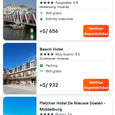
4 estrellas
Aceptable
6.8
Middelburg, Holanda
Wifi gratis
Admite mascotas
Verificar
+S/ 656
disponibilidad
Beach Hotel
4 estrellas
Muy bueno
8.5
Zoutelande, Holanda
Parking
Wifi gratis
Verificar
+S/ 932
disponibilidad
Fletcher Hotel De Nieuwe Doelen -
Middelburg
4 estrellas
Bueno
7.6