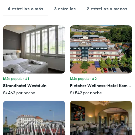
de
indica
la
el
4 estrellas o más
3 estrellas
2 estrellas o menos
estadía
precio
El
promedio
gráfico
de
muestra
una
1
habitación
eje
X
que
indica
la
cantidad
de
Más popular #1
Más popular #2
días
Strandhotel Westduin
Fletcher Wellness-Hotel Kamper
que
faltan
S/ 463 por noche
S/ 542 por noche
para
la
estadía
El
gráfico
muestra
1