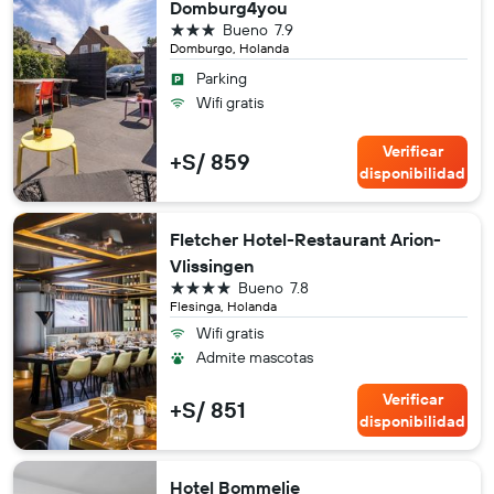
Domburg4you
3 estrellas
Bueno
7.9
Domburgo, Holanda
Parking
Wifi gratis
Verificar
+S/ 859
disponibilidad
Fletcher Hotel-Restaurant Arion-
Vlissingen
4 estrellas
Bueno
7.8
Flesinga, Holanda
Wifi gratis
Admite mascotas
Verificar
+S/ 851
disponibilidad
Hotel Bommelje