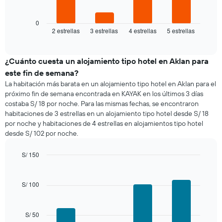
siguiente
X
gráfico
que
muestra
0
indica
2 estrellas
3 estrellas
4 estrellas
5 estrellas
el
End
los
of
precio
días
interactive
promedio
chart
de
de
¿Cuánto cuesta un alojamiento tipo hotel en Aklan para
la
una
semana.
este fin de semana?
habitación
El
La habitación más barata en un alojamiento tipo hotel en Aklan para el
para
gráfico
próximo fin de semana encontrada en KAYAK en los últimos 3 días
esta
muestra
costaba S/ 18 por noche. Para las mismas fechas, se encontraron
noche,
1
habitaciones de 3 estrellas en un alojamiento tipo hotel desde S/ 18
calculado
eje
por noche y habitaciones de 4 estrellas en alojamientos tipo hotel
a
Y
desde S/ 102 por noche.
partir
que
de
indica
los
S/ 150
el
últimos
Bar
precio
Chart
3 días
graphic.
chart
promedio
with
y
S/ 100
de
4
agrupado
una
bars.
por
habitación
número
S/ 50
El
de