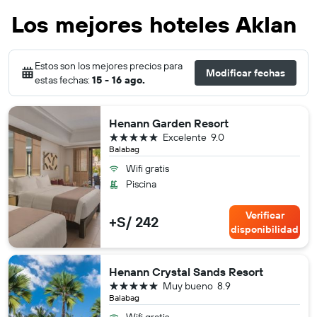
Los mejores hoteles Aklan
Estos son los mejores precios para
Modificar fechas
estas fechas:
15 - 16 ago.
Henann Garden Resort
5 estrellas
Excelente
9.0
Balabag
Wifi gratis
Piscina
Verificar
+S/ 242
disponibilidad
Henann Crystal Sands Resort
5 estrellas
Muy bueno
8.9
Balabag
Wifi gratis