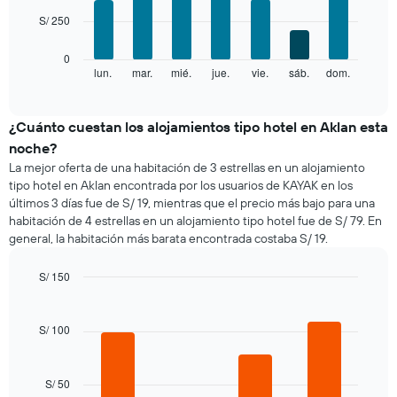
7
1
S/ 250
bars.
eje
X
El
0
que
siguiente
lun.
mar.
mié.
jue.
vie.
sáb.
dom.
End
indica
of
gráfico
los
interactive
muestra
chart
meses.
el
¿Cuánto cuestan los alojamientos tipo hotel en Aklan esta
El
precio
gráfico
noche?
promedio
muestra
La mejor oferta de una habitación de 3 estrellas en un alojamiento
de
1
tipo hotel en Aklan encontrada por los usuarios de KAYAK en los
una
eje
últimos 3 días fue de S/ 19, mientras que el precio más bajo para una
habitación
Y
habitación de 4 estrellas en un alojamiento tipo hotel fue de S/ 79. En
por
que
general, la habitación más barata encontrada costaba S/ 19.
cada
indica
día
el
de
S/ 150
precio
la
Bar
promedio
Chart
semana
graphic.
chart
de
El
with
S/ 100
una
4
gráfico
habitación
bars.
muestra
1
S/ 50
El
eje