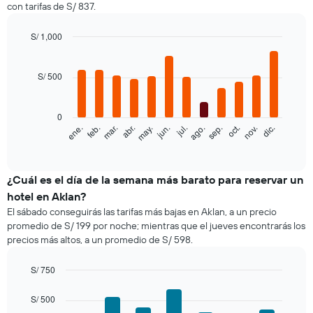
con tarifas de S/ 837.
S/ 1,000
Bar
Chart
graphic.
chart
with
S/ 500
12
bars.
0
El
ene.
feb.
mar.
abr.
may.
jun.
jul.
ago.
sep.
oct.
nov.
dic.
siguiente
End
of
gráfico
interactive
muestra
chart
el
¿Cuál es el día de la semana más barato para reservar un
precio
hotel en Aklan?
promedio
El sábado conseguirás las tarifas más bajas en Aklan, a un precio
de
promedio de S/ 199 por noche; mientras que el jueves encontrarás los
una
precios más altos, a un promedio de S/ 598.
habitación
por
mes
S/ 750
El
Bar
Chart
gráfico
graphic.
chart
S/ 500
with
muestra