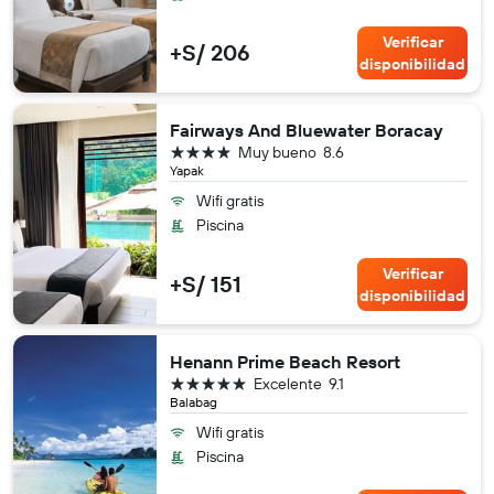
Verificar
+S/ 206
disponibilidad
Fairways And Bluewater Boracay
4 estrellas
Muy bueno
8.6
Yapak
Wifi gratis
Piscina
Verificar
+S/ 151
disponibilidad
Henann Prime Beach Resort
5 estrellas
Excelente
9.1
Balabag
Wifi gratis
Piscina