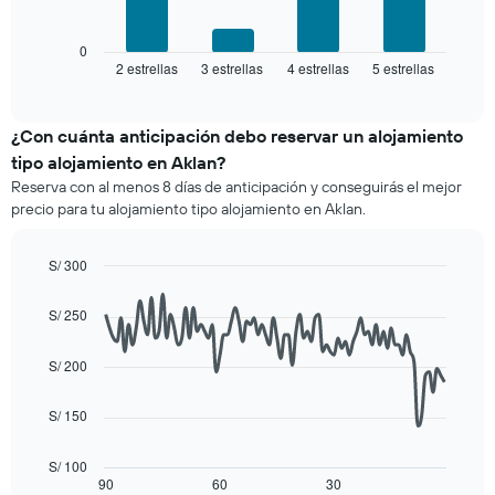
siguiente
estrellas
gráfico
El
muestra
0
gráfico
2 estrellas
3 estrellas
4 estrellas
5 estrellas
el
End
muestra
of
precio
interactive
1
promedio
chart
eje
de
¿Con cuánta anticipación debo reservar un alojamiento
X
una
tipo alojamiento en Aklan?
que
habitación
indica
Reserva con al menos 8 días de anticipación y conseguirás el mejor
para
las
precio para tu alojamiento tipo alojamiento en Aklan.
este
categorías
fin
de
de
S/ 300
los
semana,
hoteles
Line
Chart
calculado
graphic.
chart
por
S/ 250
a
with
estrellas.
90
partir
El
data
de
S/ 200
gráfico
points.
los
muestra
últimos
1
S/ 150
El
3 días
eje
siguiente
y
X
cuadro
S/ 100
agrupado
que
muestra
90
60
30
End
por