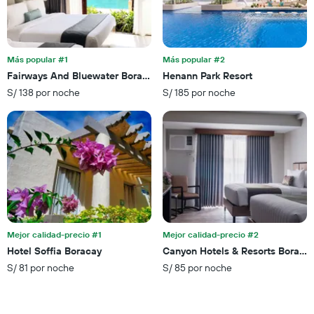
X
indica
que
la
indica
cantidad
el
de
precio
Más popular #1
Más popular #2
días
promedio
Fairways And Bluewater Boracay
Henann Park Resort
que
de
faltan
S/ 138 por noche
S/ 185 por noche
una
para
habitación
la
para
estadía
este
El
fin
gráfico
de
muestra
semana,
1
calculado
eje
a
Y
partir
que
de
Mejor calidad-precio #1
Mejor calidad-precio #2
indica
los
el
Hotel Soffia Boracay
Canyon Hotels & Resorts Boraca
últimos
precio
S/ 81 por noche
S/ 85 por noche
3 días.
promedio
de
una