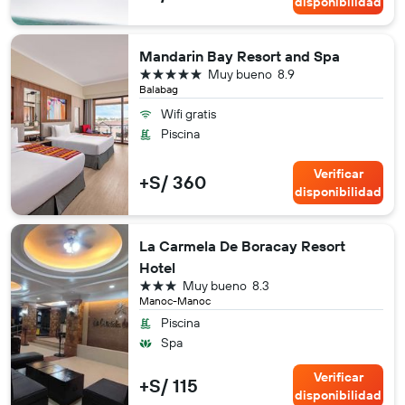
disponibilidad
Mandarin Bay Resort and Spa
5 estrellas
Muy bueno
8.9
Balabag
Wifi gratis
Piscina
Verificar
+S/ 360
disponibilidad
La Carmela De Boracay Resort
Hotel
3 estrellas
Muy bueno
8.3
Manoc-Manoc
Piscina
Spa
Verificar
+S/ 115
disponibilidad