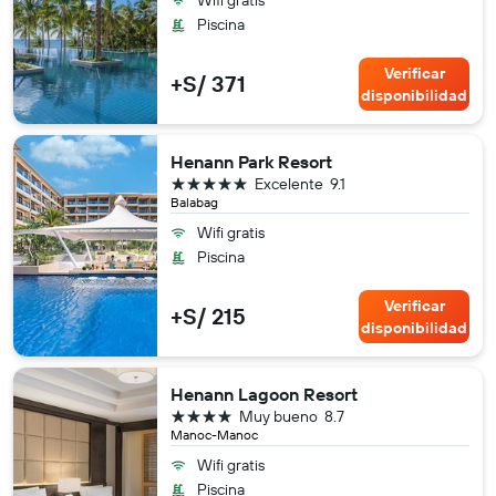
Piscina
Verificar
+S/ 371
disponibilidad
Henann Park Resort
5 estrellas
Excelente
9.1
Balabag
Wifi gratis
Piscina
Verificar
+S/ 215
disponibilidad
Henann Lagoon Resort
4 estrellas
Muy bueno
8.7
Manoc-Manoc
Wifi gratis
Piscina