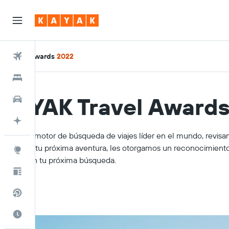
Travel Awards
Vuelos
2022
Alojamientos
KAYAK Travel Award
Autos
Planifica con IA
Como el motor de búsqueda de viajes líder en el mundo, revisamo
planificar tu próxima aventura, les otorgamos un reconocimiento
Explore
cuenta en tu próxima búsqueda.
Blog
Vuelos directos
Cuándo ir